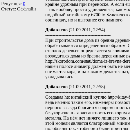
Репутація:
0
крайне удобным при переноске. А если е
Статус:
Оффлайн
– так вообще, просто удивляешься, как мо
подобный китайскому 6700 tv. Фактически
оригиналу, но и выгоднее его намного.
Добавлено
(21.09.2011, 22:54)
---------------------------------------------
При строительстве дома из бревна деревя
обрабатываются определенным образом. Сл
стволов деревьев определяется условиями 
возводиться дома из бревна деревянные 
http://skorodom.com/stati/doma-iz-brevna-der
нашей полосе диаметр должен быть не мен
снимается кора, и на каждом делается паз,
укладывались.
Добавлено
(21.09.2011, 22:58)
---------------------------------------------
Создавая htc китайский куплю http://kitay-fo
ведь именно таким его, инженеры позабо
первого взгляда бросается современность
безукоризненная элегантность его корпуса
металла. На нём нет ничего лишнего так,
этой модели является благородный миним
подобраны так, чтобы они были приятны 