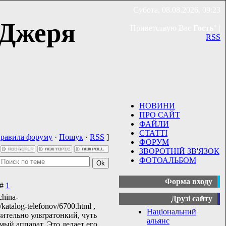
Субота, 08.08.2026, 09:23
 Джеря
Приветствую Вас
Гость
" |
RSS
НОВИНИ
ПРО САЙТ
ФАЙЛИ
СТАТТІ
равила форуму
·
Пошук
·
RSS
]
ФОРУМ
ЗВОРОТНІЙ ЗВ'ЯЗОК
ФОТОАЛЬБОМ
Форма входу
 #
1
china-
Друзі сайту
/katalog-telefonov/6700.html ,
Національний
вительно ультратонкий, чуть
альянс
мый аппарат. Это делает его