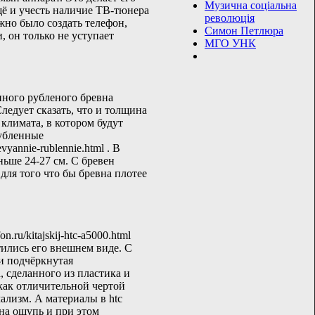
Музична соціальна
щё и учесть наличие ТВ-тюнера
революція
жно было создать телефон,
Симон Петлюра
, он только не уступает
МГО УНК
нного рубленого бревна
едует сказать, что и толщина
климата, в котором будут
рубленные
evyannie-rublennie.html . В
ьше 24-27 см. С бревен
 для того что бы бревна плотее
n.ru/kitajskij-htc-a5000.html
тились его внешнем виде. С
 и подчёркнутая
, сделанного из пластика и
 как отличительной чертой
ализм. А материалы в htc
на ощупь и при этом