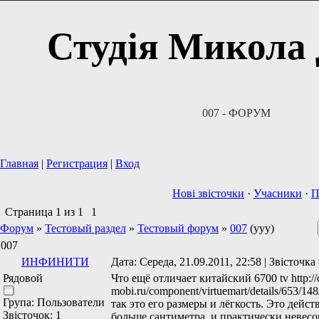
Студія Микола
007 - ФОРУМ
Главная
|
Регистрация
|
Вход
Нові звісточки
·
Учасники
·
П
Страница
1
из
1
1
Форум
»
Тестовый раздел
»
Тестовый форум
»
007
(yyy)
007
ИНФИНИТИ
Дата: Середа, 21.09.2011, 22:58 | Звісточка
Рядовой
Что ещё отличает китайский 6700 tv http://
mobi.ru/component/virtuemart/details/653/148
Група: Пользователи
так это его размеры и лёгкость. Это дейст
Звісточок:
1
больше сантиметра, и практически невесо